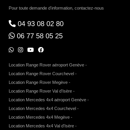
Pour toute demande d'information, contactez-nous
04 93 08 02 80
06 77 58 05 25
W
I
Y
F
h
n
o
a
Location Range Rover aéroport Genève
-
a
s
u
c
Location Range Rover Courchevel
-
t
t
t
e
Location Range Rover Megève
-
s
a
u
b
Location Range Rover Val d'Isère
-
a
g
b
o
Location Mercedes 4x4 aéroport Genève
-
p
r
e
o
Location Mercedes 4x4 Courchevel
-
p
a
k
Location Mercedes 4x4 Megève
-
m
Location Mercedes 4x4 Val d'Isère
-