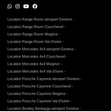
W
I
Y
F
h
n
o
a
Location Range Rover aéroport Genève
-
a
s
u
c
Location Range Rover Courchevel
-
t
t
t
e
Location Range Rover Megève
-
s
a
u
b
Location Range Rover Val d'Isère
-
a
g
b
o
Location Mercedes 4x4 aéroport Genève
-
p
r
e
o
Location Mercedes 4x4 Courchevel
-
p
a
k
Location Mercedes 4x4 Megève
-
m
Location Mercedes 4x4 Val d'Isère
-
Location Porsche Cayenne aéroport Genève
-
Location Porsche Cayenne Courchevel
-
Location Porsche Cayenne Megève
-
Location Porsche Cayenne Val d'Isère
-
Location Bentley Bentayga aéroport Genève
-