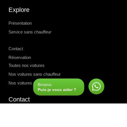
Explore
Présentation
Service sans chauffeur
-->
Contact
Réservation
Toutes nos voitures
Nos voitures sans chauffeur
Nos voitures avec chauffeur
Bonjour,
Puis-je vous aider ?
Contact
Pour toute demande d'information, contactez-nous