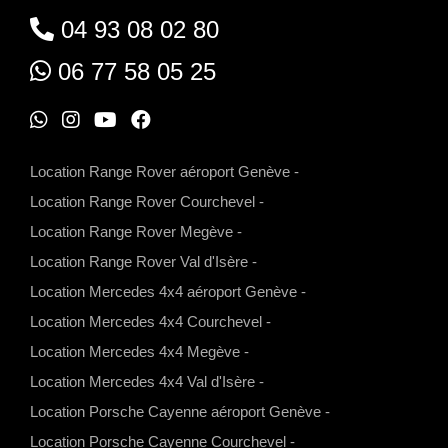
04 93 08 02 80
06 77 58 05 25
W
I
Y
F
h
n
o
a
Location Range Rover aéroport Genève
-
a
s
u
c
Location Range Rover Courchevel
-
t
t
t
e
Location Range Rover Megève
-
s
a
u
b
Location Range Rover Val d'Isère
-
a
g
b
o
Location Mercedes 4x4 aéroport Genève
-
p
r
e
o
Location Mercedes 4x4 Courchevel
-
p
a
k
Location Mercedes 4x4 Megève
-
m
Location Mercedes 4x4 Val d'Isère
-
Location Porsche Cayenne aéroport Genève
-
Location Porsche Cayenne Courchevel
-