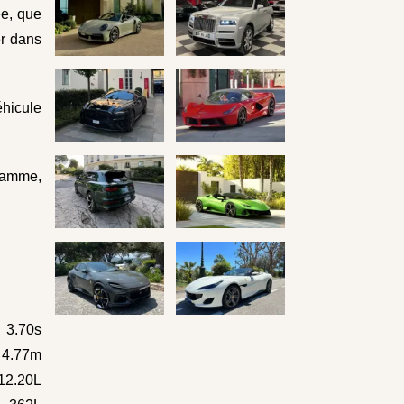
ée, que
er dans
hicule
gamme,
3.70s
x 4.77m
12.20L