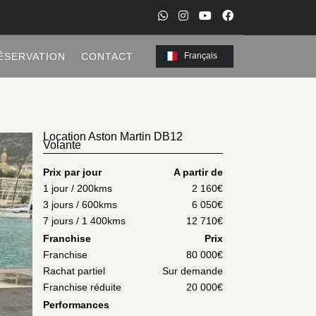
W
I
Y
F
h
n
o
a
ÉSERVATION
CONTACT
Français
a
s
u
c
t
t
t
e
s
a
u
b
a
g
b
o
Location Aston Martin DB12
Volante
p
r
e
o
p
a
k
Prix par jour
A partir de
m
1 jour / 200kms
2 160
€
3 jours / 600kms
6 050
€
7 jours / 1 400kms
12 710
€
Franchise
Prix
Franchise
80 000€
Rachat partiel
Sur demande
Franchise réduite
20 000€
Performances