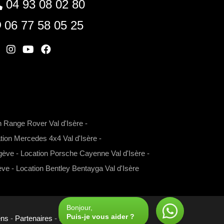
04 93 08 02 80
06 77 58 05 25
W
I
Y
F
n
o
a
s
u
c
t
t
e
a
u
b
n Range Rover Val d'Isère
-
g
b
o
tion Mercedes 4x4 Val d'Isère
-
r
e
o
gève
-
Location Porsche Cayenne Val d'Isère
-
a
k
m
ève
-
Location Bentley Bentayga Val d'Isère
Bonjour,
Puis-je vous aider ?
ens
-
Partenaires
- Réalisé par
Com'online