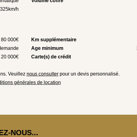
omatique
Volume coffre
325km/h
80 000€
Km supplémentaire
demande
Age minimum
20 000€
Carte(s) de crédit
ons. Veuillez
nous consulter
pour un devis personnalisé.
itions générales de location
Z-NOUS...