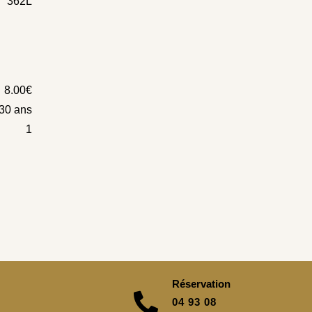
362L
8.00€
30 ans
1
Réservation
04 93 08