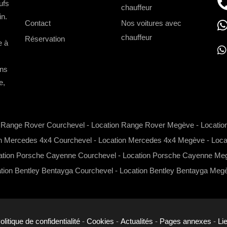
ufs
-->
chauffeur
in.
Contact
Nos voitures avec
chauffeur
Réservation
e à
ons
h
e,
a
t
s
n Range Rover Courchevel
-
Location Range Rover Megève
-
Locatio
a
n Mercedes 4x4 Courchevel
-
Location Mercedes 4x4 Megève
-
Loca
p
ation Porsche Cayenne Courchevel
-
Location Porsche Cayenne Me
p
tion Bentley Bentayga Courchevel
-
Location Bentley Bentayga Meg
olitique de confidentialité
-
Cookies
-
Actualités
-
Pages annexes
-
Li