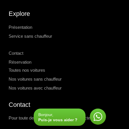
Explore
Présentation
Service sans chauffeur
-->
Contact
Réservation
Toutes nos voitures
Nos voitures sans chauffeur
Nos voitures avec chauffeur
Contact
Bonjour,
Pour toute demande d'information, contactez-nous
Puis-je vous aider ?