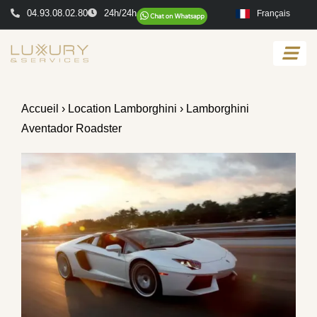
04.93.08.02.80
24h/24h
Français
Accueil
›
Location Lamborghini
› Lamborghini
Aventador Roadster