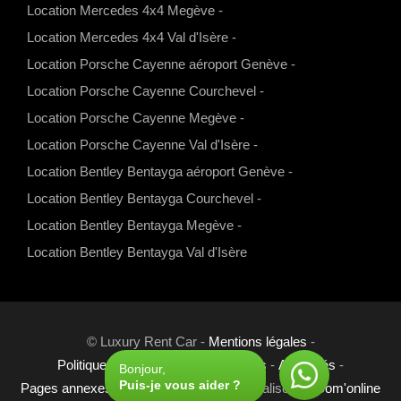
Location Mercedes 4x4 Megève
-
m
Location Mercedes 4x4 Val d'Isère
-
Location Porsche Cayenne aéroport Genève
-
Location Porsche Cayenne Courchevel
-
Location Porsche Cayenne Megève
-
Location Porsche Cayenne Val d'Isère
-
Location Bentley Bentayga aéroport Genève
-
Location Bentley Bentayga Courchevel
-
Location Bentley Bentayga Megève
-
Location Bentley Bentayga Val d'Isère
© Luxury Rent Car -
Mentions légales
-
Politique de confidentialité
-
Cookies
-
Actualités
-
Bonjour,
Puis-je vous aider ?
Pages annexes
-
Liens
-
Partenaires
- Réalisé par
Com'online