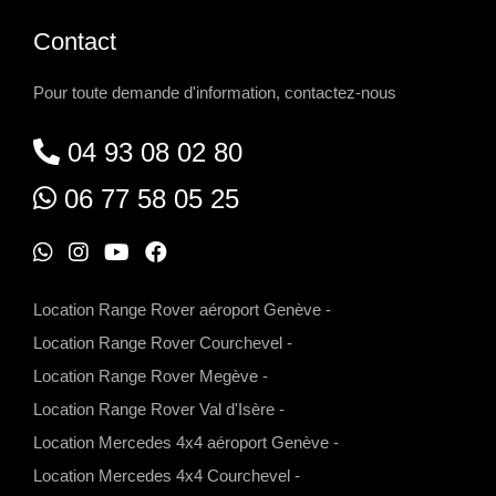
Contact
Pour toute demande d'information, contactez-nous
04 93 08 02 80
06 77 58 05 25
W
I
Y
F
h
n
o
a
Location Range Rover aéroport Genève
-
a
s
u
c
Location Range Rover Courchevel
-
t
t
t
e
Location Range Rover Megève
-
s
a
u
b
Location Range Rover Val d'Isère
-
a
g
b
o
Location Mercedes 4x4 aéroport Genève
-
p
r
e
o
Location Mercedes 4x4 Courchevel
-
p
a
k