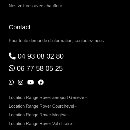
Nos voitures avec chauffeur
Contact
Pour toute demande d'information, contactez-nous
04 93 08 02 80
06 77 58 05 25
W
I
Y
F
h
n
o
a
Location Range Rover aéroport Genève
-
a
s
u
c
Location Range Rover Courchevel
-
t
t
t
e
Location Range Rover Megève
-
s
a
u
b
Location Range Rover Val d'Isère
-
a
g
b
o