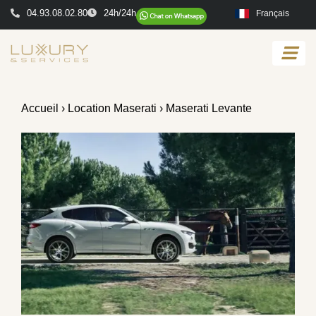
04.93.08.02.80
24h/24h
Français
Accueil
›
Location Maserati
› Maserati Levante