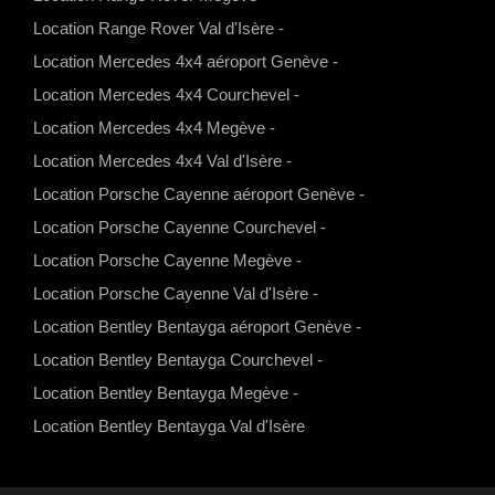
s
a
u
b
Location Range Rover Val d'Isère
-
a
g
b
o
Location Mercedes 4x4 aéroport Genève
-
p
r
e
o
Location Mercedes 4x4 Courchevel
-
p
a
k
Location Mercedes 4x4 Megève
-
m
Location Mercedes 4x4 Val d'Isère
-
Location Porsche Cayenne aéroport Genève
-
Location Porsche Cayenne Courchevel
-
Location Porsche Cayenne Megève
-
Location Porsche Cayenne Val d'Isère
-
Location Bentley Bentayga aéroport Genève
-
Location Bentley Bentayga Courchevel
-
Location Bentley Bentayga Megève
-
Location Bentley Bentayga Val d'Isère