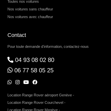
Toutes nos voitures
Nos voitures sans chauffeur
Nos voitures avec chauffeur
Contact
Pour toute demande d'information, contactez-nous
04 93 08 02 80
06 77 58 05 25
W
I
Y
F
h
n
o
a
Location Range Rover aéroport Genève
-
a
s
u
c
Location Range Rover Courchevel
-
t
t
t
e
Location Range Rover Megève
-