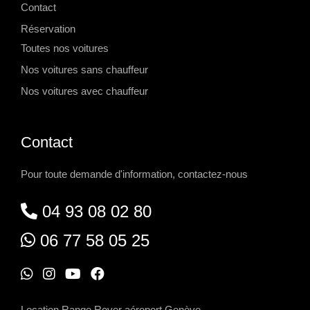
Contact
Réservation
Toutes nos voitures
Nos voitures sans chauffeur
Nos voitures avec chauffeur
Contact
Pour toute demande d'information, contactez-nous
04 93 08 02 80
06 77 58 05 25
W
I
Y
F
h
n
o
a
Location Range Rover aéroport Genève
-