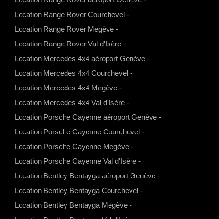
a
s
u
c
Location Range Rover Courchevel
-
t
t
t
e
Location Range Rover Megève
-
s
a
u
b
Location Range Rover Val d'Isère
-
a
g
b
o
Location Mercedes 4x4 aéroport Genève
-
p
r
e
o
Location Mercedes 4x4 Courchevel
-
p
a
k
Location Mercedes 4x4 Megève
-
m
Location Mercedes 4x4 Val d'Isère
-
Location Porsche Cayenne aéroport Genève
-
Location Porsche Cayenne Courchevel
-
Location Porsche Cayenne Megève
-
Location Porsche Cayenne Val d'Isère
-
Location Bentley Bentayga aéroport Genève
-
Location Bentley Bentayga Courchevel
-
Location Bentley Bentayga Megève
-