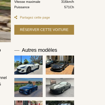
Vitesse maximale
316km/h
Puissance
571Ch
Partagez cette page
o
Autres modèles
nnel
G