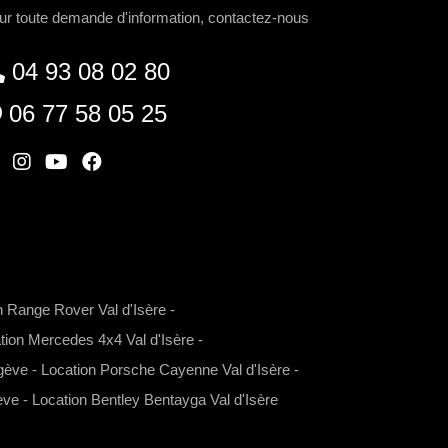
ur toute demande d'information, contactez-nous
04 93 08 02 80
06 77 58 05 25
W
I
Y
F
n
o
a
s
u
c
t
t
e
a
u
b
n Range Rover Val d'Isère
-
g
b
o
tion Mercedes 4x4 Val d'Isère
-
r
e
o
gève
-
Location Porsche Cayenne Val d'Isère
-
a
k
m
ève
-
Location Bentley Bentayga Val d'Isère