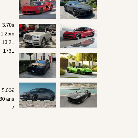
3.70s
x 1.25m
13.2L
173L
5.00€
30 ans
2