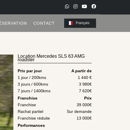
W
I
Y
F
h
n
o
a
ÉSERVATION
CONTACT
Français
a
s
u
c
t
t
t
e
s
a
u
b
a
g
b
o
Location Mercedes SLS 63 AMG
roadster
p
r
e
o
p
a
k
Prix par jour
A partir de
m
1 jour / 200kms
1 440
€
3 jours / 600kms
3 980
€
7 jours / 1400kms
7 620
€
Franchise
Prix
Franchise
39 000€
Rachat partiel
Sur demande
Franchise réduite
13 000€
Performances