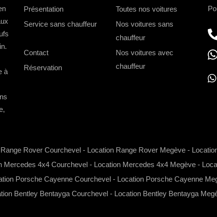
en
Po
Présentation
Toutes nos voitures
aux
Service sans chauffeur
Nos voitures sans
ufs
-->
chauffeur
in.
Contact
Nos voitures avec
chauffeur
Réservation
e à
ons
h
e,
a
t
s
n Range Rover Courchevel
-
Location Range Rover Megève
-
Locatio
a
n Mercedes 4x4 Courchevel
-
Location Mercedes 4x4 Megève
-
Loca
p
ation Porsche Cayenne Courchevel
-
Location Porsche Cayenne Me
p
tion Bentley Bentayga Courchevel
-
Location Bentley Bentayga Meg