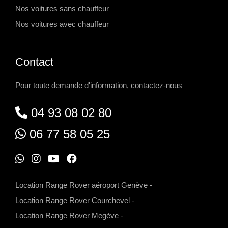
Nos voitures sans chauffeur
Nos voitures avec chauffeur
Contact
Pour toute demande d'information, contactez-nous
04 93 08 02 80
06 77 58 05 25
W
I
Y
F
h
n
o
a
Location Range Rover aéroport Genève
-
a
s
u
c
Location Range Rover Courchevel
-
t
t
t
e
Location Range Rover Megève
-
s
a
u
b