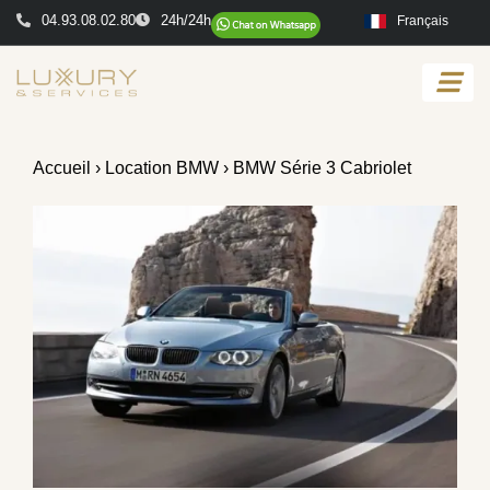
04.93.08.02.80
24h/24h
Français
Accueil
›
Location BMW
› BMW Série 3 Cabriolet