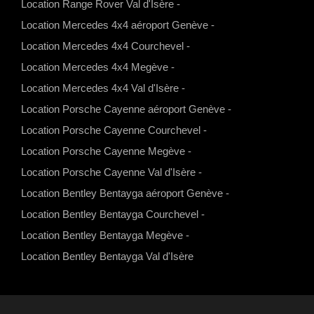
Location Range Rover Val d'Isère
-
a
g
b
o
Location Mercedes 4x4 aéroport Genève
-
p
r
e
o
Location Mercedes 4x4 Courchevel
-
p
a
k
Location Mercedes 4x4 Megève
-
m
Location Mercedes 4x4 Val d'Isère
-
Location Porsche Cayenne aéroport Genève
-
Location Porsche Cayenne Courchevel
-
Location Porsche Cayenne Megève
-
Location Porsche Cayenne Val d'Isère
-
Location Bentley Bentayga aéroport Genève
-
Location Bentley Bentayga Courchevel
-
Location Bentley Bentayga Megève
-
Location Bentley Bentayga Val d'Isère